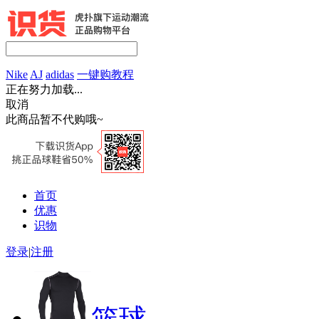
Nike
AJ
adidas
一键购教程
正在努力加载...
取消
此商品暂不代购哦~
首页
优惠
识物
登录
|
注册
篮球