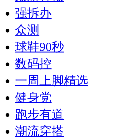
强拆办
众测
球鞋90秒
数码控
一周上脚精选
健身党
跑步有道
潮流穿搭