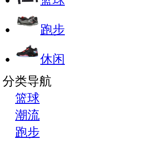
跑步
休闲
分类导航
篮球
潮流
跑步