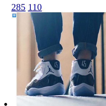
285
110