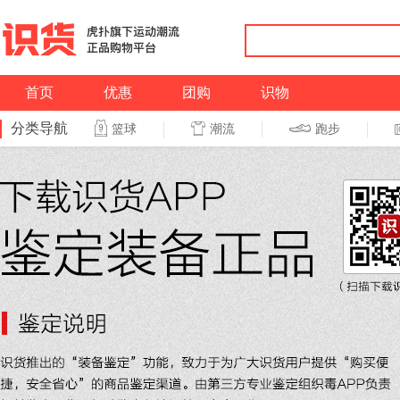
首页
优惠
团购
识物
分类导航
潮流
跑步
篮球