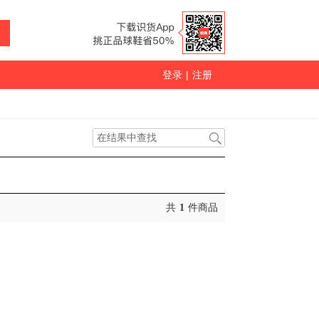
登录
|
注册
共
1
件商品