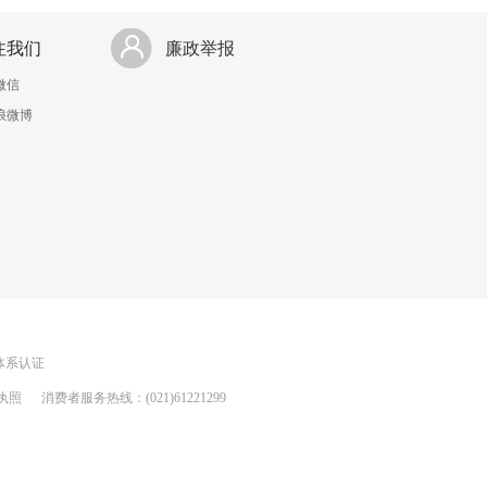
注我们
廉政举报
微信
浪微博
理体系认证
执照
消费者服务热线：(021)61221299