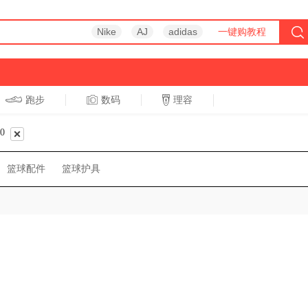
Nike
AJ
adidas
一键购教程
跑步
数码
理容
跑步
休闲
00
篮球配件
篮球护具