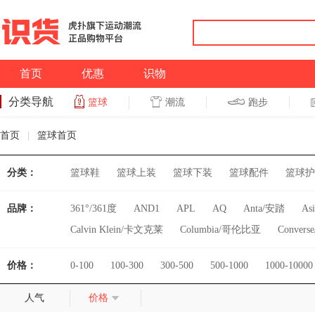
首页
优惠
识物
分类导航
潮流
跑步
篮球
篮球
跑步
首页
|
篮球首页
分类：
篮球鞋
篮球上装
篮球下装
篮球配件
篮球护
品牌：
361°/361度
AND1
APL
AQ
Anta/安踏
As
Calvin Klein/卡文克莱
Columbia/哥伦比亚
Conver
FILA/斐乐
Feiyue/飞跃
HEAD/海德
JACK JO
价格：
0-100
100-300
300-500
500-1000
1000-10000
KM/kilometers
Kappa/卡帕
LP
Li Ning/李宁
NANJIREN/南极人
NBA
NBA鞋会
New Balance
人气
价格
RIGORER/准者
Reebok/锐步
Skechers/斯凯奇
S