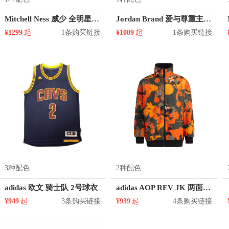
Mitchell Ness 威少 全明星 0号球衣
Jordan Brand 爱与尊重主题连帽套头卫衣 AJ6343
¥1299
起
1条购买链接
¥1089
起
1条购买链接
3种配色
2种配色
adidas 欧文 骑士队 2号球衣
adidas AOP REV JK 两面穿立领长袖夹克 GT6477
¥949
起
3条购买链接
¥939
起
4条购买链接