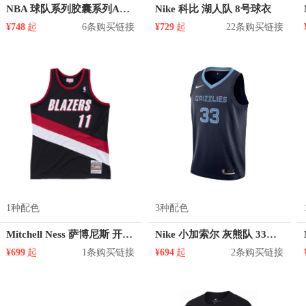
NBA 球队系列胶囊系列AU篮球热身出场球员版涤纶棒球领单排扣夹克 6056-300-92CBU-RED
Nike 科比 湖人队 8号球衣
¥748
起
6条购买链接
¥729
起
22条购买链接
1种配色
3种配色
Mitchell Ness 萨博尼斯 开拓者队 11号球衣
Nike 小加索尔 灰熊队 33号球衣
¥699
起
1条购买链接
¥694
起
2条购买链接