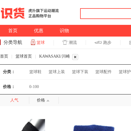
首页
优惠
识物
分类导航
潮流
跑步
篮球
篮球
跑步
首页
|
篮球首页
|
KAWASAKI/川崎
分类：
篮球鞋
篮球上装
篮球下装
篮球配件
篮球护
价格：
0-100
人气
价格