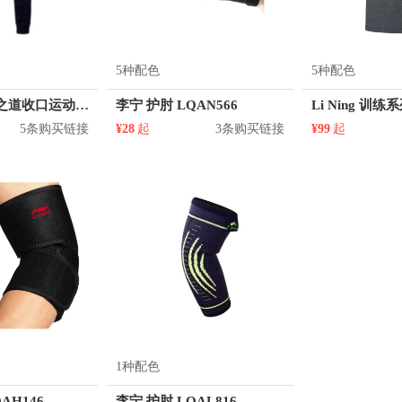
5种配色
5种配色
Li Ning 韦德之道收口运动长裤 男女同款 AKLN097
李宁 护肘 LQAN566
5条购买链接
¥28
起
3条购买链接
¥99
起
1种配色
AH146
李宁 护肘 LQAL816