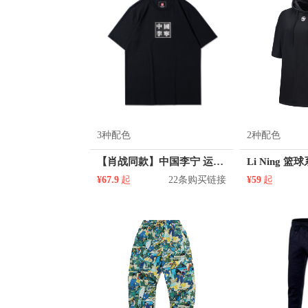
3种配色
2种配色
【肖战同款】中国李宁 运动篮球系列印花圆领短袖T恤 AHSR909
¥67.9
起
22条购买链接
¥59
起