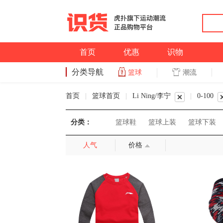
首页
优惠
识物
分类导航
潮流
篮球
篮球
首页
|
篮球首页
|
Li Ning/李宁
|
0-100
分类：
篮球鞋
篮球上装
篮球下装
人气
价格