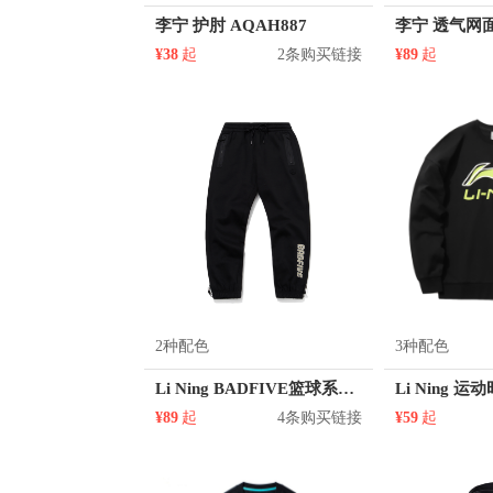
李宁 护肘 AQAH887
¥38
起
2条购买链接
¥89
起
2种配色
3种配色
Li Ning BADFIVE篮球系列加绒收口针织长裤 AKLQ755
¥89
起
4条购买链接
¥59
起