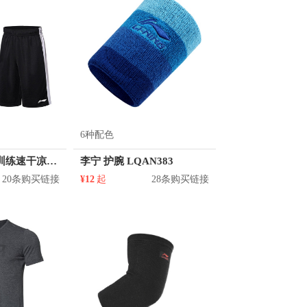
6种配色
李宁 篮球系列训练速干凉爽运动套装 AATN005
李宁 护腕 LQAN383
20条购买链接
¥12
起
28条购买链接