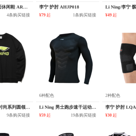
李宁 透气网面休闲鞋 AREP001
李宁 护肘 AHJP018
4条购买链接
¥79
起
1条购买链接
¥49
起
6种配色
2种配色
Li Ning 运动时尚系列圆领套头卫衣 AWDR369-2
Li Ning 男士跑步速干运动长袖紧身衣 AUDR023
李宁 护肘 LQA
9条购买链接
¥59
起
19条购买链接
¥30
起