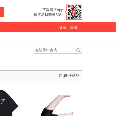
登录
|
注册
共
28
件商品