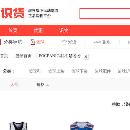
首页
优惠
识物
分类导航
潮流
跑步
篮球
篮球
跑步
首页
|
篮球首页
|
POCEANIC/我不是盼盼
分类：
篮球鞋
篮球上装
篮球下装
篮球配件
篮球护
人气
价格
抱歉，没