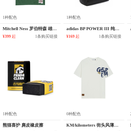
1种配色
1种配色
Mitchell Ness 罗伯特森 雄鹿队 1号球衣
adidas BP POWER III 纯色尼龙双肩包 AY5103
¥399
起
1条购买链接
¥169
起
1条购买链接
1种配色
0种配色
熊猫喜护 麂皮橡皮擦
KM/kilometers 街头风薄款印花短袖T恤 男女同款 M2X2108248