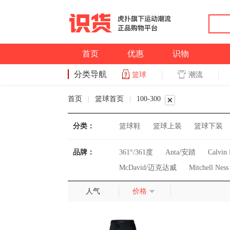
首页
优惠
识物
分类导航
潮流
篮球
篮球
首页
|
篮球首页
|
100-300
分类：
篮球鞋
篮球上装
篮球下装
品牌：
361°/361度
Anta/安踏
Calvi
McDavid/迈克达威
Mitchell Ness
Under Armour/安德玛
Xtep/特步
人气
价格