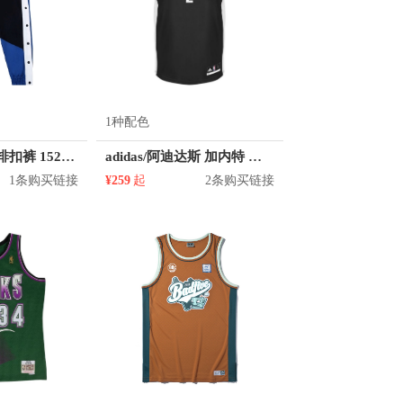
1种配色
Anta 训练运动排扣裤 152131507
adidas/阿迪达斯 加内特 篮网队 2号球衣
1条购买链接
¥259
起
2条购买链接