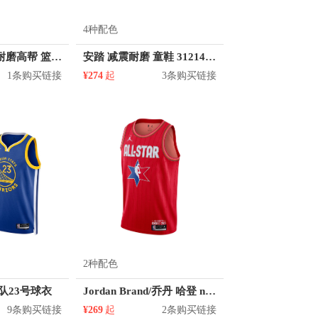
4种配色
乔丹体育 缓震耐磨高帮 篮球鞋 AM32212006
安踏 减震耐磨 童鞋 312141104
1条购买链接
¥274
起
3条购买链接
2种配色
士队23号球衣
Jordan Brand/乔丹 哈登 nba全明星 13号球衣SW
9条购买链接
¥269
起
2条购买链接