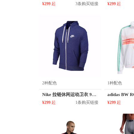
¥299
起
3条购买链接
¥299
起
2种配色
1种配色
Nike 拉链休闲运动卫衣 928432
¥299
起
1条购买链接
¥299
起