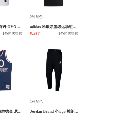
2种配色
Jordan Brand/乔丹 OVO联名圆领短袖T恤 872835
adidas 米歇尔篮球运动短袖T恤 男女同款 GN3681
1条购买链接
¥299
起
1条购买链接
1种配色
Mitchell Ness 伯纳德金 尼克斯队 30号球衣
Jordan Brand 小logo 梭织小脚运动长裤 940172