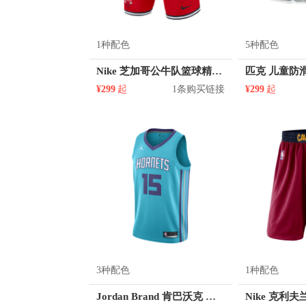
1种配色
5种配色
Nike 芝加哥公牛队篮球精英运动短裤 AV0130
¥299
起
1条购买链接
¥299
起
3种配色
1种配色
Jordan Brand 肯巴沃克 黄蜂队 15号球衣