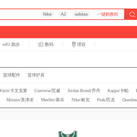
Nike
AJ
adidas
一键购教程
跑步
数码
理容
跑步
休闲
篮球配件
篮球护具
n Klein/卡文克莱
Converse/匡威
Jordan Brand/乔丹
Kappa/卡帕
Mizuno/美津浓
Mueller/慕乐
Nike/耐克
Peak/匹克
Qiaod
ZAMST/赞斯特
adidas/阿迪达斯
erke/鸿星尔克
spenco