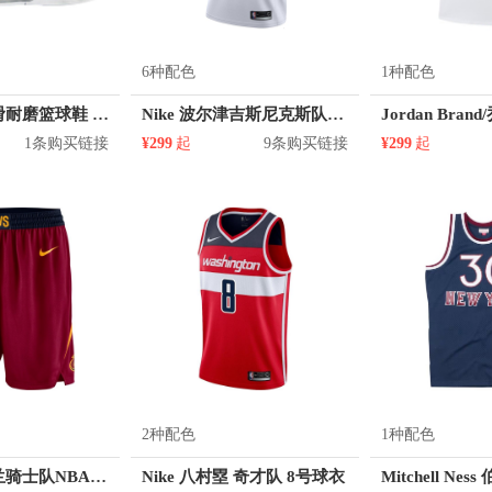
6种配色
1种配色
匹克 儿童防滑耐磨篮球鞋 DA820030
Nike 波尔津吉斯尼克斯队6号球衣无袖圆领套头篮球服
1条购买链接
¥299
起
9条购买链接
¥299
起
2种配色
1种配色
Nike 克利夫兰骑士队NBA涤纶球队限定直筒松紧中腰运动短裤 866793
Nike 八村塁 奇才队 8号球衣