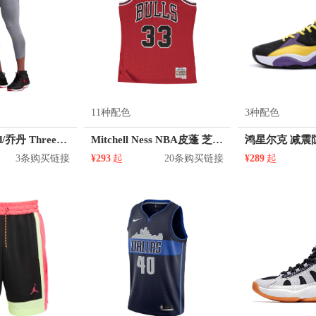
11种配色
3种配色
Jordan Brand/乔丹 Three-Quarter纯色印花logo七分训练紧身裤 814656
Mitchell Ness NBA皮蓬 芝加哥公牛队复古刺绣网眼 33号球衣
3条购买链接
¥293
起
20条购买链接
¥289
起