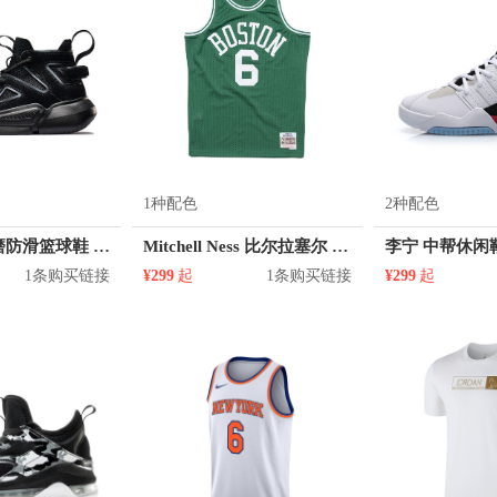
1种配色
2种配色
特步 透气耐磨防滑篮球鞋 880119120087
Mitchell Ness 比尔拉塞尔 凯尔特人队 6号球衣
李宁 中帮休闲鞋 
1条购买链接
¥299
起
1条购买链接
¥299
起