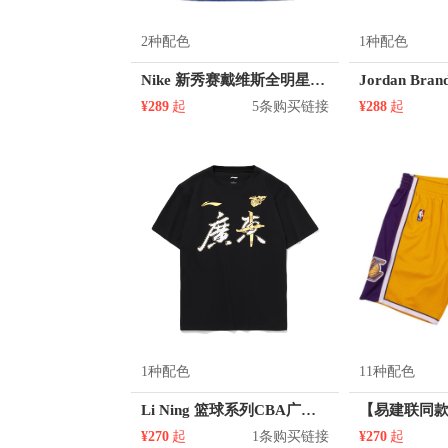
2种配色
1种配色
Nike 新秀赛戴维斯全明星球衣无袖字母印花圆领篮球服 CJ1062
¥289
起
5条购买链接
¥288
起
1种配色
11种配色
Li Ning 篮球系列CBA广东队总冠军纪念短袖T恤 AHSQ949
¥270
起
1条购买链接
¥270
起