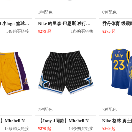
1种配色
6种配色
Jordan Brand 小logo 篮球运动短裤 CW7080
Nike 哈里森·巴恩斯 独行侠队 40号球衣
3条购买链接
¥279
起
1条购买链接
¥275
起
7种配色
7种配色
【易建联同款】Mitchell Ness SW系列96-16年NBA湖人队渐变字母印花篮球运动短裤
【Jony J同款】Mitchell Ness 赛场系列 NBA奥兰多魔术队球迷版复古美式网眼SW条纹球裤松紧透气麦迪篮球五分裤直筒速干运动短裤
Nike 格林 勇
18条购买链接
¥270
起
13条购买链接
¥269
起