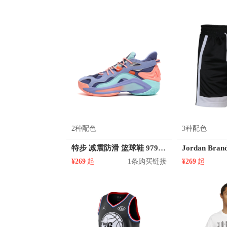
2种配色
3种配色
特步 减震防滑 篮球鞋 979418120024
¥269
起
1条购买链接
¥269
起