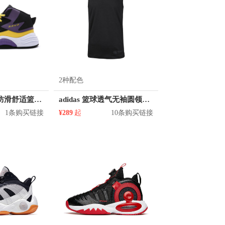
2种配色
鸿星尔克 减震防滑舒适篮球鞋 11120304412
adidas 篮球透气无袖圆领背心 DZ0607
1条购买链接
¥289
起
10条购买链接