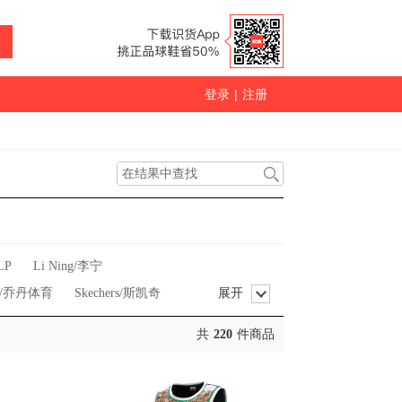
登录
|
注册
LP
Li Ning/李宁
an/乔丹体育
Skechers/斯凯奇
展开
共
220
件商品