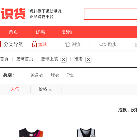
首页
优惠
识物
分类导航
潮流
跑步
篮球
篮球
跑步
首页
|
篮球首页
|
篮球上装
|
准者
类别：
紧身衣
球衣
T恤
人气
价格
抱歉，没