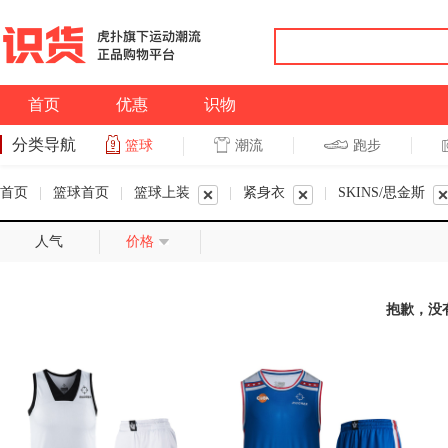
首页
优惠
识物
分类导航
潮流
跑步
篮球
篮球
跑步
首页
|
篮球首页
|
篮球上装
|
紧身衣
|
SKINS/思金斯
人气
价格
抱歉，没