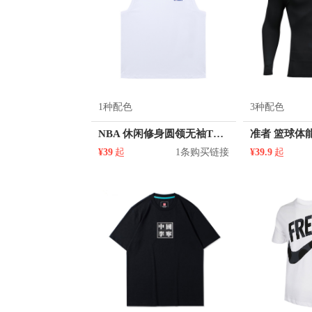
1种配色
3种配色
NBA 休闲修身圆领无袖T恤 N212TS051
¥39
起
1条购买链接
¥39.9
起