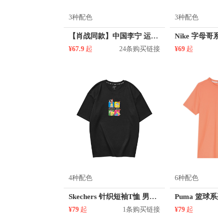
3种配色
3种配色
【肖战同款】中国李宁 运动篮球系列印花圆领短袖T恤 AHSR909
¥67.9
起
24条购买链接
¥69
起
4种配色
6种配色
Skechers 针织短袖T恤 男女同款 L221U097
¥79
起
1条购买链接
¥79
起