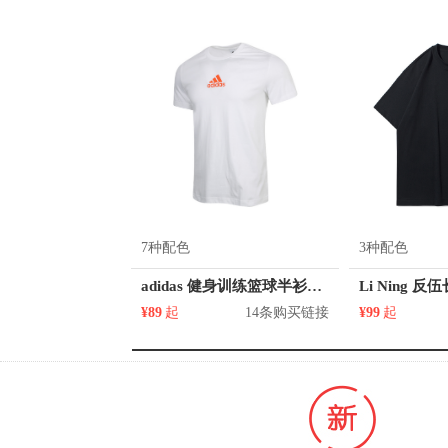
7种配色
3种配色
adidas 健身训练篮球半衫卡通漫画圆领印花短袖T恤 FW4967
¥89
起
14条购买链接
¥99
起