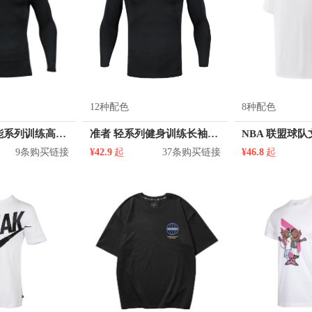
12种配色
8种配色
准者 篮球体能系列训练高弹压缩排汗速干长袖跑步健身抓绒紧身衣 Z117310701
准者 轻系列健身训练长袖速干透气加绒篮球跑步打底高弹紧身衣 ZZ1601134-W
9条购买链接
¥42.9
起
37条购买链接
¥46.8
起