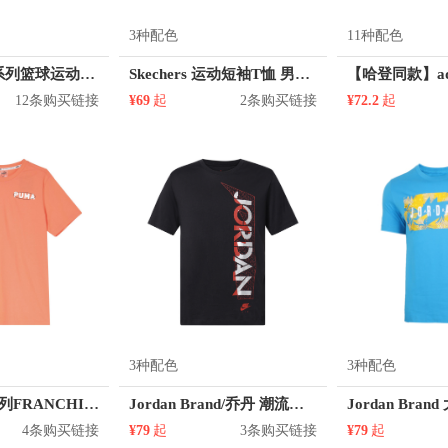
3种配色
11种配色
Nike 字母哥系列篮球运动恤衫圆领上衣短袖快干透气T恤 DJ1565
Skechers 运动短袖T恤 男女同款 L221U098
12条购买链接
¥69
起
2条购买链接
¥72.2
起
3种配色
3种配色
Puma 篮球系列FRANCHISE印花纯棉圆领正肩短袖T恤 男女同款 530511
Jordan Brand/乔丹 潮流反光Ss Tee Black短袖T恤 CU1684
4条购买链接
¥79
起
3条购买链接
¥79
起