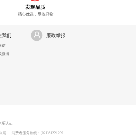
注我们
廉政举报
微信
浪微博
理体系认证
执照
消费者服务热线：(021)61221299