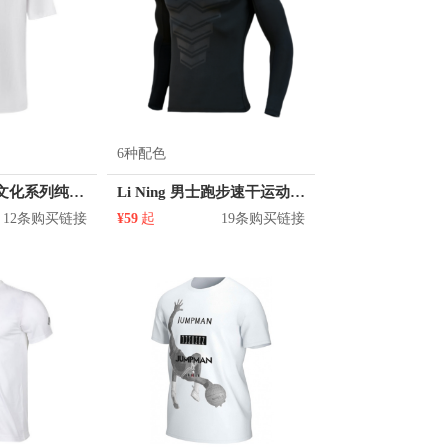
6种配色
NBA 联盟球队文化系列纯棉内搭圆领字母印花套头直筒短袖T恤 N212TS013P
Li Ning 男士跑步速干运动长袖紧身衣 AUDR023
12条购买链接
¥59
起
19条购买链接