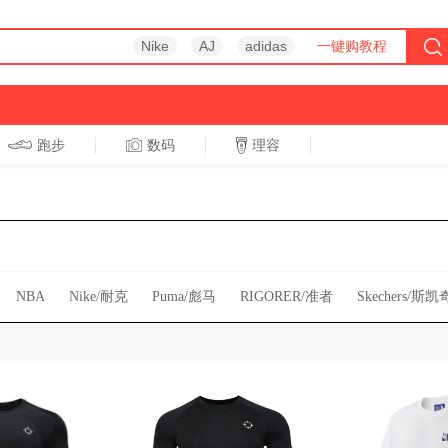
Nike
AJ
adidas
一键购教程
跑步
数码
理容
跑步
休闲
NBA
Nike/耐克
Puma/彪马
RIGORER/准者
Skechers/斯凯