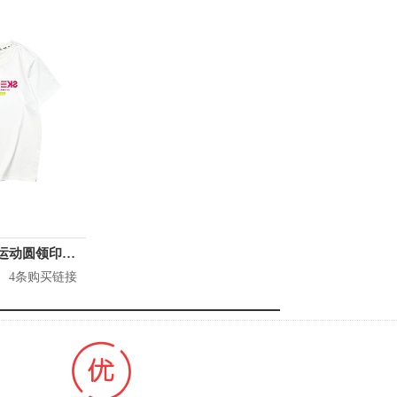
Skechers 女装 运动圆领印花短袖T恤 L221U061
4条购买链接