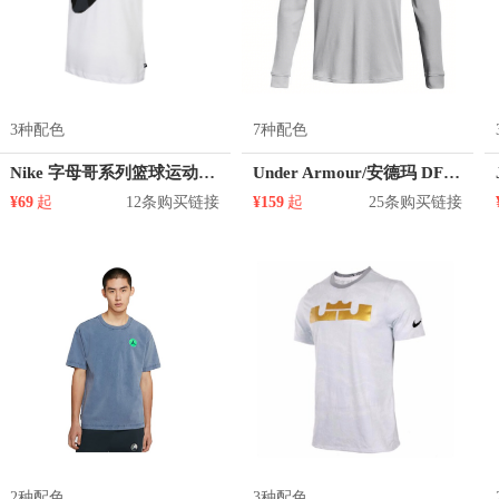
3种配色
7种配色
Nike 字母哥系列篮球运动恤衫圆领上衣短袖快干透气T恤 DJ1565
Under Armour/安德玛 DFO Waffle Henley华夫格内搭套头圆领长袖T恤 1302356
¥69
起
12条购买链接
¥159
起
25条购买链接
2种配色
3种配色