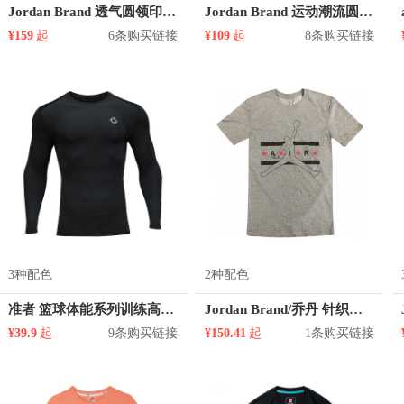
Jordan Brand 透气圆领印花logo短袖T恤 CN3576
Jordan Brand 运动潮流圆领短袖T恤 男女同款 CW0852
¥159
起
6条购买链接
¥109
起
8条购买链接
3种配色
2种配色
准者 篮球体能系列训练高弹压缩排汗速干长袖跑步健身抓绒紧身衣 Z117310701
Jordan Brand/乔丹 针织休闲短袖 862841
¥39.9
起
9条购买链接
¥150.41
起
1条购买链接