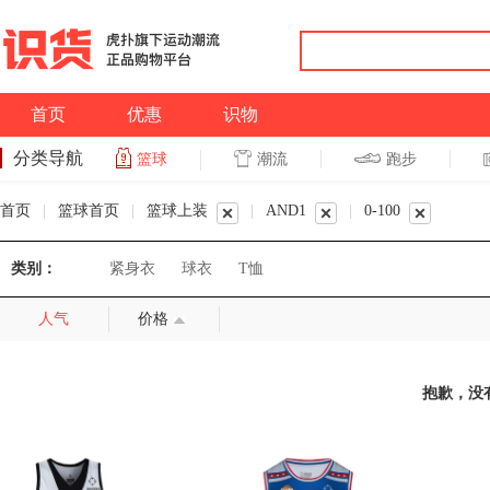
首页
优惠
识物
分类导航
潮流
跑步
篮球
篮球
跑步
首页
|
篮球首页
|
篮球上装
|
AND1
|
0-100
类别：
紧身衣
球衣
T恤
人气
价格
抱歉，没