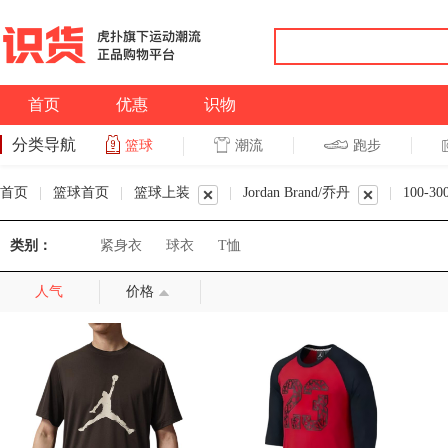
首页
优惠
识物
分类导航
潮流
跑步
篮球
篮球
跑步
首页
|
篮球首页
|
篮球上装
|
Jordan Brand/乔丹
|
100-30
类别：
紧身衣
球衣
T恤
人气
价格