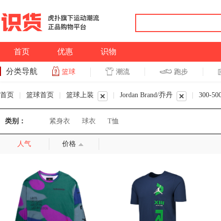
首页
优惠
识物
分类导航
潮流
跑步
篮球
篮球
跑步
首页
|
篮球首页
|
篮球上装
|
Jordan Brand/乔丹
|
300-50
类别：
紧身衣
球衣
T恤
人气
价格