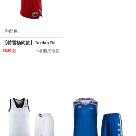
1种配色
【特雷杨同款】Jordan Brand/乔丹 NBA勒布朗詹姆斯全明星款无袖背心T恤 CJ1037
¥649
起
6条购买链接