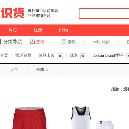
首页
优惠
识物
分类导航
潮流
跑步
篮球
篮球
跑步
首页
|
篮球首页
|
篮球上装
|
球衣
|
Jordan Brand/乔丹
人气
价格
抱歉，没