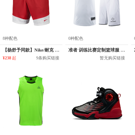
8种配色
0种配色
【杨舒予同款】Nike/耐克 Dri-FIT DNA速干训练透气跑步篮球运动短裤 867769
准者 训练比赛定制篮球服 Z17110105
¥238
起
9条购买链接
暂无购买链接