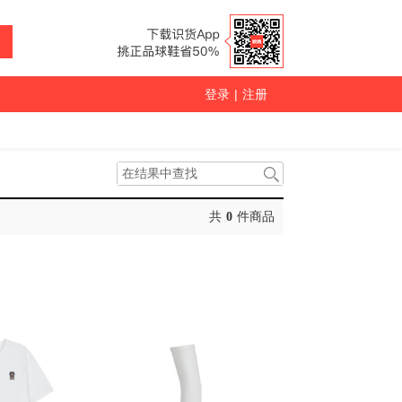
登录
|
注册
共
0
件商品