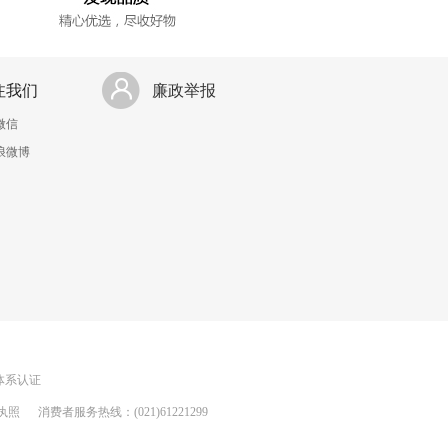
注我们
廉政举报
微信
浪微博
理体系认证
执照
消费者服务热线：(021)61221299