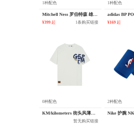
1种配色
1种配色
Mitchell Ness 罗伯特森 雄鹿队 1号球衣
¥399
起
1条购买链接
¥169
起
0种配色
2种配色
KM/kilometers 街头风薄款印花短袖T恤 男女同款 M2X2108248
Nike 护腕 N
暂无购买链接