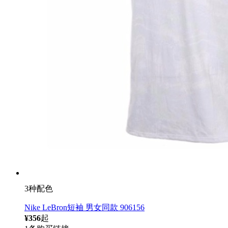
3种配色
Nike LeBron短袖 男女同款 906156
¥356
起