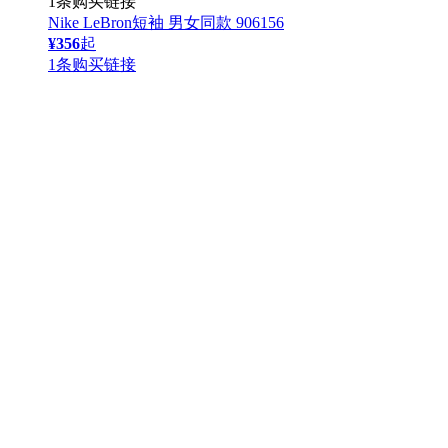
1条购买链接
Nike LeBron短袖 男女同款 906156
¥356
起
1条购买链接