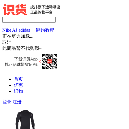
Nike
AJ
adidas
一键购教程
正在努力加载...
取消
此商品暂不代购哦~
首页
优惠
识物
登录
|
注册