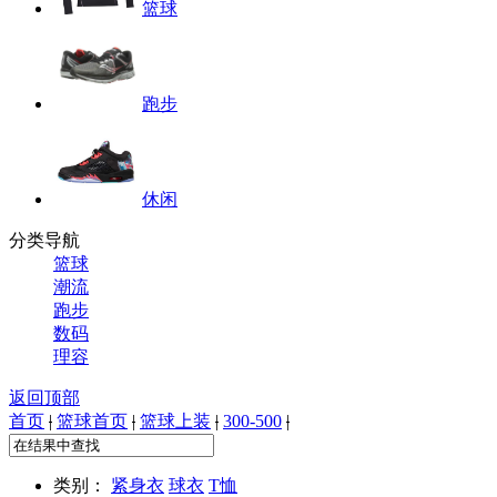
篮球
跑步
休闲
分类导航
篮球
潮流
跑步
数码
理容
返回顶部
首页
|
篮球首页
|
篮球上装
|
300-500
|
类别：
紧身衣
球衣
T恤