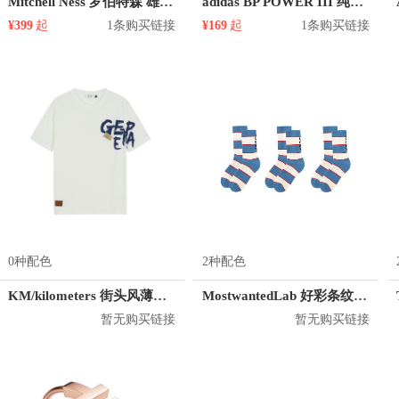
Mitchell Ness 罗伯特森 雄鹿队 1号球衣
adidas BP POWER III 纯色尼龙双肩包 AY5103
¥399
起
1条购买链接
¥169
起
1条购买链接
0种配色
2种配色
KM/kilometers 街头风薄款印花短袖T恤 男女同款 M2X2108248
MostwantedLab 好彩条纹袜子套装 MWL
暂无购买链接
暂无购买链接