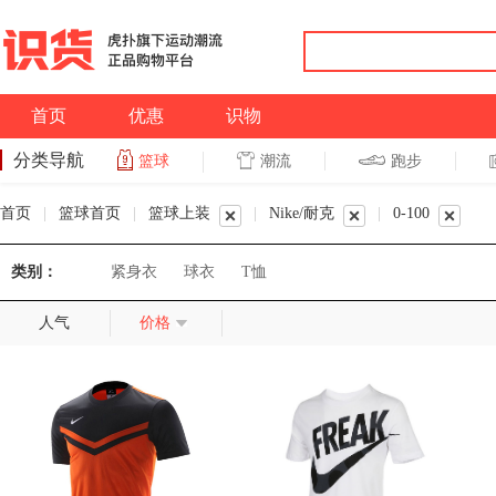
首页
优惠
识物
分类导航
潮流
跑步
篮球
篮球
跑步
首页
|
篮球首页
|
篮球上装
|
Nike/耐克
|
0-100
类别：
紧身衣
球衣
T恤
人气
价格