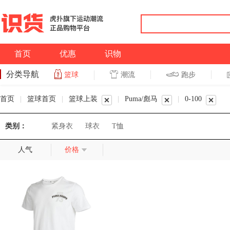
首页
优惠
识物
分类导航
潮流
跑步
篮球
篮球
跑步
首页
|
篮球首页
|
篮球上装
|
Puma/彪马
|
0-100
类别：
紧身衣
球衣
T恤
人气
价格