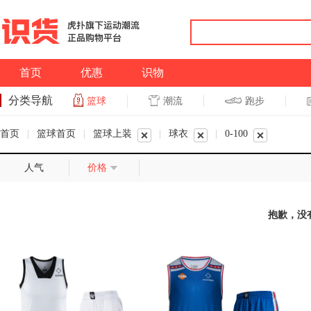
首页
优惠
识物
分类导航
潮流
跑步
篮球
篮球
跑步
首页
|
篮球首页
|
篮球上装
|
球衣
|
0-100
人气
价格
抱歉，没