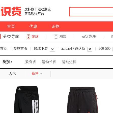
首页
优惠
识物
分类导航
潮流
跑步
篮球
篮球
跑步
首页
|
篮球首页
|
篮球下装
|
adidas/阿迪达斯
|
300-500
类别：
紧身裤
运动长裤
运动短裤
人气
价格