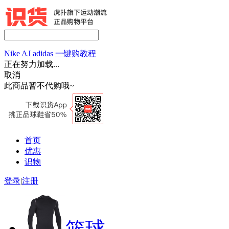
Nike
AJ
adidas
一键购教程
正在努力加载...
取消
此商品暂不代购哦~
首页
优惠
识物
登录
|
注册
篮球