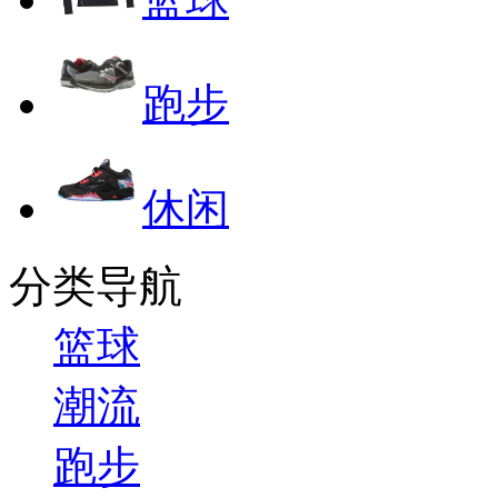
跑步
休闲
分类导航
篮球
潮流
跑步