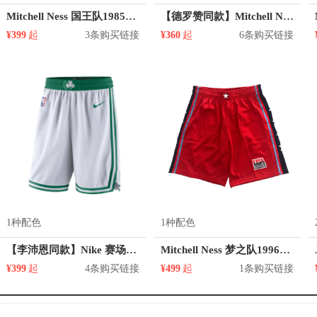
Mitchell Ness 国王队1985年SW复古球裤运动网眼短裤 SMSHSB19043-SKILTBL85
【德罗赞同款】Mitchell Ness 赛场系列球迷版NBA猛龙队篮球五分裤网眼运动短裤 ASHRGS18487
¥399
起
3条购买链接
¥360
起
6条购买链接
1种配色
1种配色
【李沛恩同款】Nike 赛场系列 NBA凯尔特人队联盟限定球迷版篮球运动短裤 AJ5586
Mitchell Ness 梦之队1996年SW复古球裤 男女同款 SMSHSB19103-USASCAR96
¥399
起
4条购买链接
¥499
起
1条购买链接