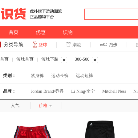
首页
优惠
识物
分类导航
潮流
跑步
篮球
篮球
跑步
首页
|
篮球首页
|
篮球下装
|
300-500
类别：
紧身裤
运动长裤
运动短裤
品牌：
Jordan Brand/乔丹
Li Ning/李宁
Mitchell Ness
N
人气
价格