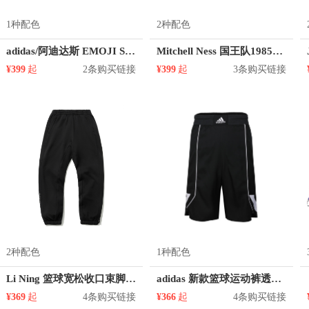
1种配色
2种配色
adidas/阿迪达斯 EMOJI Short亲肤透气松紧腰运动短裤 GP6778
Mitchell Ness 国王队1985年SW复古球裤运动网眼短裤 SMSHSB19043-SKILTBL85
¥399
起
2条购买链接
¥399
起
3条购买链接
2种配色
1种配色
Li Ning 篮球宽松收口束脚运动长裤 男女同款 AKLR055
adidas 新款篮球运动裤透气五分裤 FH7951
¥369
起
4条购买链接
¥366
起
4条购买链接