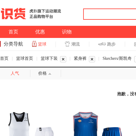
首页
优惠
识物
分类导航
潮流
跑步
篮球
篮球
跑步
首页
|
篮球首页
|
篮球下装
|
紧身裤
|
Skechers/斯凯奇
人气
价格
抱歉，没