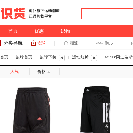
首页
优惠
识物
分类导航
潮流
跑步
篮球
篮球
跑步
首页
|
篮球首页
|
篮球下装
|
运动短裤
|
adidas/阿迪达斯
人气
价格