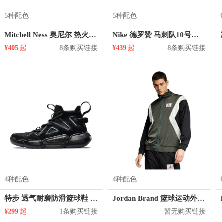
5种配色
5种配色
Mitchell Ness 奥尼尔 热火队 32号球衣
Nike 德罗赞 马刺队10号球衣
¥405
起
8条购买链接
¥439
起
8条购买链接
4种配色
4种配色
特步 透气耐磨防滑篮球鞋 880119120087
Jordan Brand 篮球运动外套 AO0555
¥299
起
1条购买链接
暂无购买链接