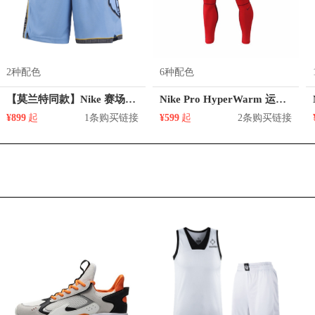
2种配色
6种配色
【莫兰特同款】Nike 赛场系列 NBA灰熊队篮球短裤 BV5875
Nike Pro HyperWarm 运动压缩加绒紧身弹力裤 802002
¥899
起
1条购买链接
¥599
起
2条购买链接