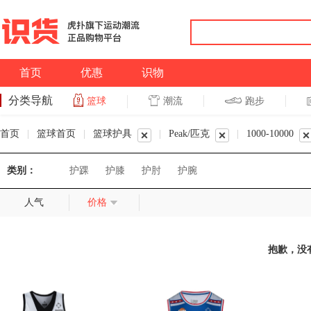
首页
优惠
识物
分类导航
潮流
跑步
篮球
篮球
跑步
首页
|
篮球首页
|
篮球护具
|
Peak/匹克
|
1000-10000
类别：
护踝
护膝
护肘
护腕
人气
价格
抱歉，没