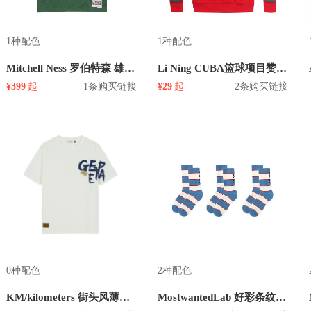
1种配色
1种配色
Mitchell Ness 罗伯特森 雄鹿队 1号球衣
Li Ning CUBA篮球项目赞助男子圆领套头卫衣 AWDJD43
¥399
起
1条购买链接
¥29
起
2条购买链接
0种配色
2种配色
KM/kilometers 街头风薄款印花短袖T恤 男女同款 M2X2108248
MostwantedLab 好彩条纹袜子套装 MWL