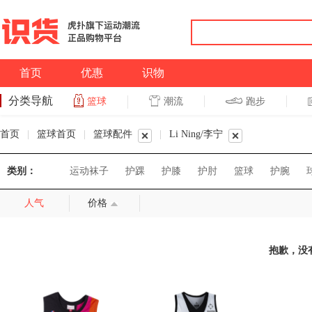
首页
优惠
识物
分类导航
潮流
跑步
篮球
篮球
跑步
首页
|
篮球首页
|
篮球配件
|
Li Ning/李宁
类别：
运动袜子
护踝
护膝
护肘
篮球
护腕
人气
价格
抱歉，没