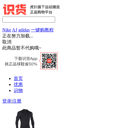
Nike
AJ
adidas
一键购教程
正在努力加载...
取消
此商品暂不代购哦~
首页
优惠
识物
登录
|
注册