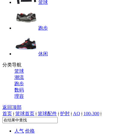
篮球
跑步
休闲
分类导航
篮球
潮流
跑步
数码
理容
返回顶部
首页
|
篮球首页
|
篮球配件
|
护肘
|
AQ
|
100-300
|
人气
价格