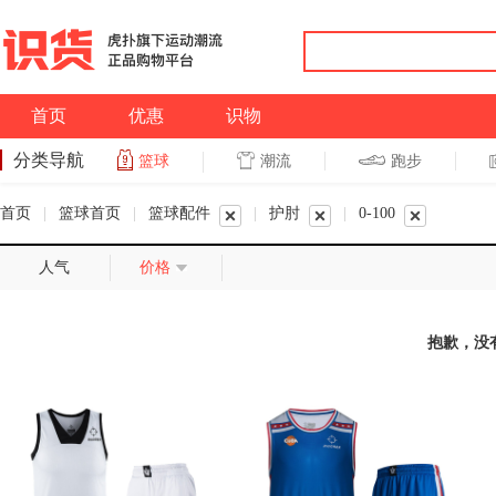
首页
优惠
识物
分类导航
潮流
跑步
篮球
篮球
跑步
首页
|
篮球首页
|
篮球配件
|
护肘
|
0-100
人气
价格
抱歉，没