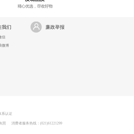
注我们
廉政举报
微信
浪微博
理体系认证
执照
消费者服务热线：(021)61221299