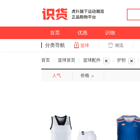
首页
优惠
识物
分类导航
潮流
篮球
篮球
首页
|
篮球首页
|
篮球配件
|
护肘
|
人气
价格