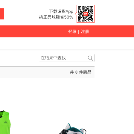
登录
|
注册
共
0
件商品