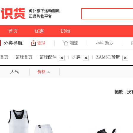
首页
优惠
识物
分类导航
潮流
跑步
篮球
篮球
跑步
首页
|
篮球首页
|
篮球配件
|
护踝
|
ZAMST/赞斯
人气
价格
抱歉，没