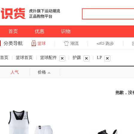
首页
优惠
识物
分类导航
潮流
跑步
篮球
篮球
跑步
首页
|
篮球首页
|
篮球配件
|
护踝
|
LP
人气
价格
抱歉，没