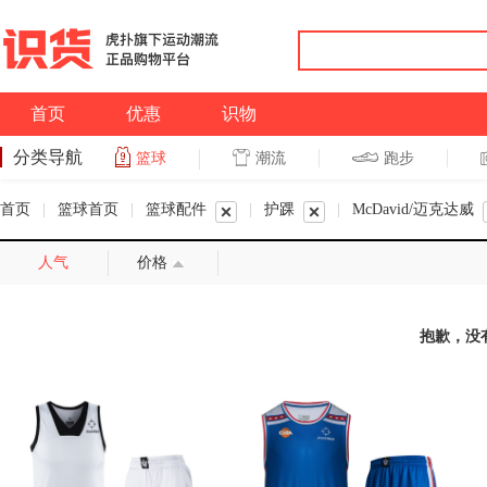
首页
优惠
识物
分类导航
潮流
跑步
篮球
篮球
跑步
首页
|
篮球首页
|
篮球配件
|
护踝
|
McDavid/迈克达威
人气
价格
抱歉，没