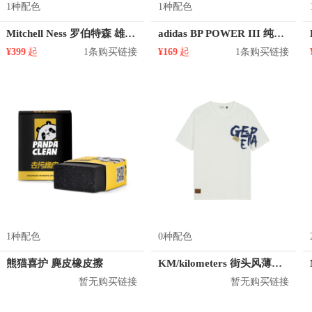
1种配色
1种配色
Mitchell Ness 罗伯特森 雄鹿队 1号球衣
adidas BP POWER III 纯色尼龙双肩包 AY5103
¥399
起
1条购买链接
¥169
起
1条购买链接
1种配色
0种配色
熊猫喜护 麂皮橡皮擦
KM/kilometers 街头风薄款印花短袖T恤 男女同款 M2X2108248
暂无购买链接
暂无购买链接