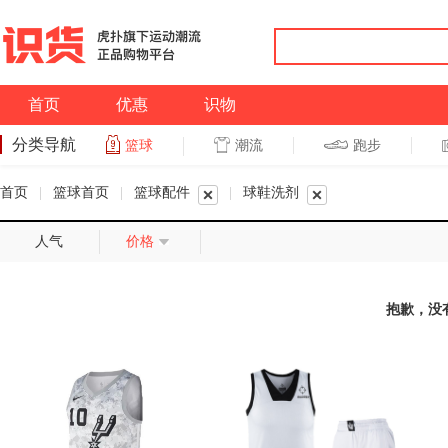
首页
优惠
识物
分类导航
潮流
跑步
篮球
篮球
跑步
首页
|
篮球首页
|
篮球配件
|
球鞋洗剂
人气
价格
抱歉，没