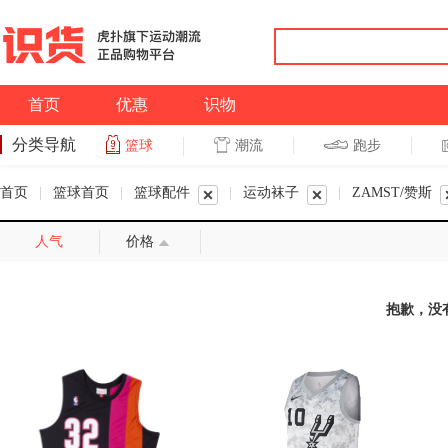
首页
优惠
识物
分类导航
潮流
跑步
篮球
篮球
跑步
首页
|
篮球首页
|
篮球配件
|
运动袜子
|
ZAMST/赞斯
人气
价格
抱歉，没