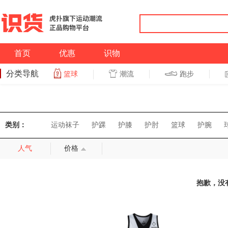
首页
优惠
识物
分类导航
潮流
跑步
篮球
篮球
跑步
类别：
运动袜子
护踝
护膝
护肘
篮球
护腕
人气
价格
抱歉，没