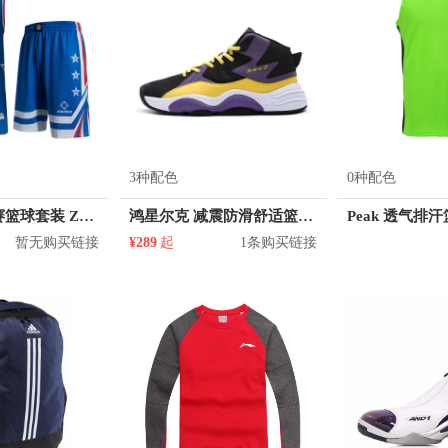
3种配色
0种配色
准者 透气比赛篮球套装 Z118210177
鸿星尔克 减震防滑舒适篮球鞋 11120304412
暂无购买链接
¥289
起
1条购买链接