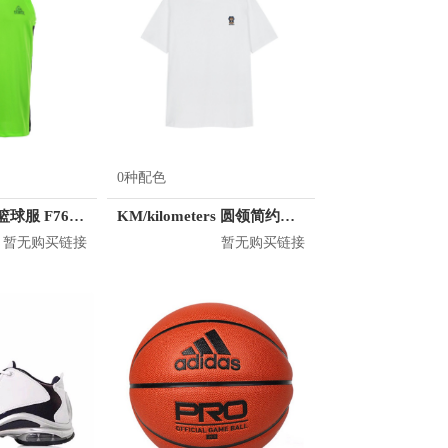
0种配色
Peak 透气排汗篮球服 F762101
KM/kilometers 圆领简约短袖T恤 M2X2108073
暂无购买链接
暂无购买链接