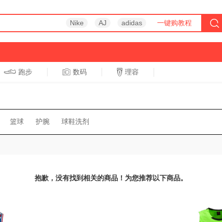
Nike
AJ
adidas
一键购教程
跑步
数码
理容
跑步
休闲
篮球
护腕
球鞋洗剂
抱歉，没有找到相关的商品！为您推荐以下商品。