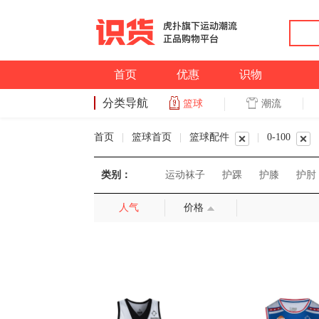
首页
优惠
识物
分类导航
潮流
篮球
篮球
首页
|
篮球首页
|
篮球配件
|
0-100
类别：
运动袜子
护踝
护膝
护肘
人气
价格