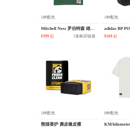
1种配色
1种配色
Mitchell Ness 罗伯特森 雄鹿队 1号球衣
¥399
起
1条购买链接
¥169
起
1种配色
0种配色
熊猫喜护 麂皮橡皮擦