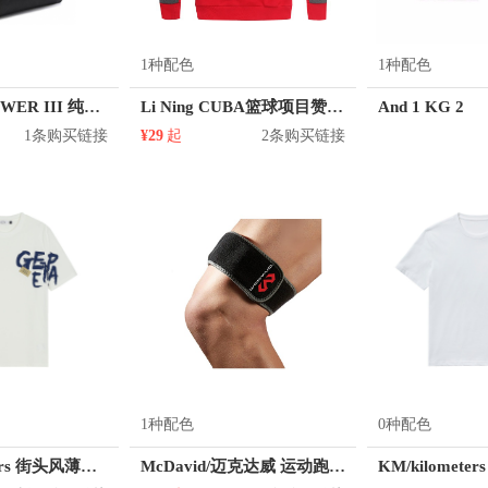
1种配色
1种配色
adidas BP POWER III 纯色尼龙双肩包 AY5103
Li Ning CUBA篮球项目赞助男子圆领套头卫衣 AWDJD43
And 1 KG 2
1条购买链接
¥29
起
2条购买链接
1种配色
0种配色
KM/kilometers 街头风薄款印花短袖T恤 男女同款 M2X2108248
McDavid/迈克达威 运动跑步骼胫束绑带