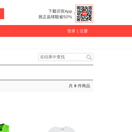
登录
|
注册
共
0
件商品