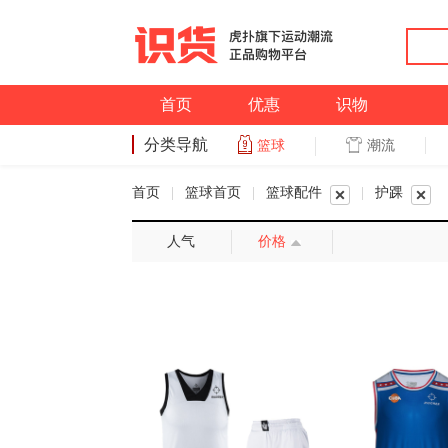
首页
优惠
识物
分类导航
潮流
篮球
篮球
首页
|
篮球首页
|
篮球配件
|
护踝
人气
价格