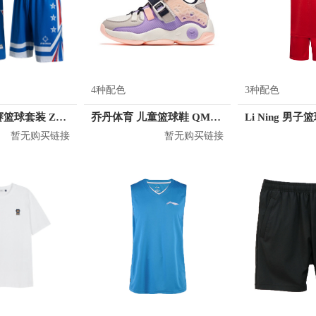
4种配色
3种配色
准者 透气比赛篮球套装 Z118210177
乔丹体育 儿童篮球鞋 QM1160105
暂无购买链接
暂无购买链接