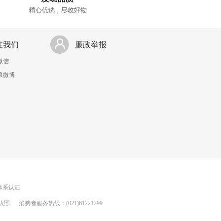
注我们
廉政举报
微信
浪微博
理体系认证
执照
消费者服务热线：(021)61221299