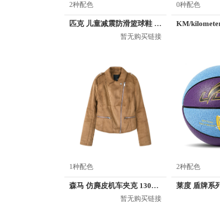
2种配色
0种配色
匹克 儿童减震防滑篮球鞋 DA810150
暂无购买链接
1种配色
2种配色
森马 仿麂皮机车夹克 13067080203
莱度 盾牌系列
暂无购买链接