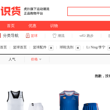
首页
优惠
识物
分类导航
潮流
跑步
篮球
篮球
跑步
首页
|
篮球首页
|
篮球配件
|
球鞋洗剂
|
Li Ning/李宁
人气
价格
抱歉，没