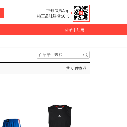
登录
|
注册
共
0
件商品