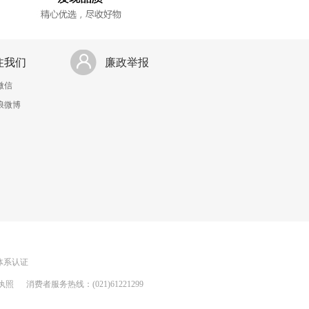
注我们
廉政举报
微信
浪微博
理体系认证
执照
消费者服务热线：(021)61221299