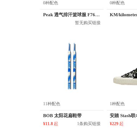
0种配色
0种配色
Peak 透气排汗篮球服 F762101
暂无购买链接
11种配色
1种配色
BOB 太阳花扁鞋带
¥11.8
起
1条购买链接
¥229
起