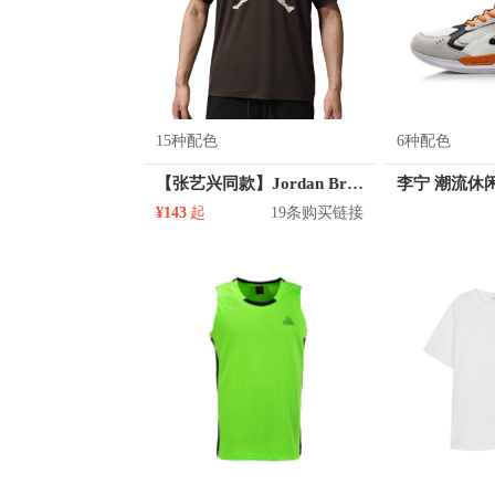
15种配色
6种配色
【张艺兴同款】Jordan Brand Jumpman大Logo合身吸湿排汗纯棉套头圆领直筒短袖T恤 CJ0921
李宁 潮流休闲
¥143
起
19条购买链接