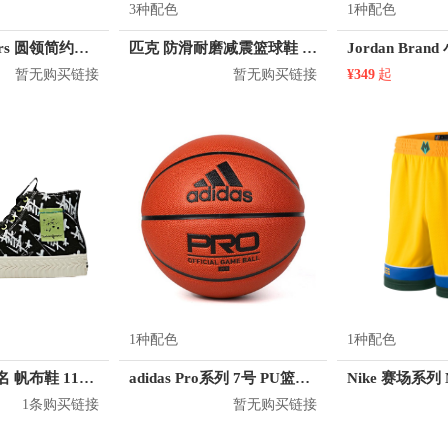
3种配色
1种配色
KM/kilometers 圆领简约短袖T恤 M2X2108073
匹克 防滑耐磨减震篮球鞋 E41081A
暂无购买链接
暂无购买链接
¥349
起
1种配色
1种配色
安踏 Stash联名 帆布鞋 11948681
adidas Pro系列 7号 PU篮球 DY7891
1条购买链接
暂无购买链接