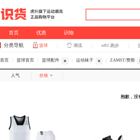
首页
优惠
识物
分类导航
潮流
跑步
篮球
篮球
跑步
首页
|
篮球首页
|
篮球配件
|
运动袜子
|
ZAMST/赞斯
人气
价格
抱歉，没