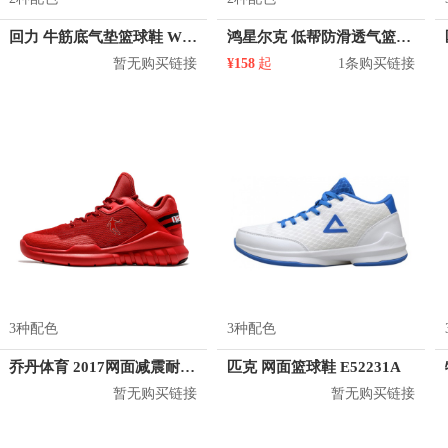
回力 牛筋底气垫篮球鞋 WL-3547
鸿星尔克 低帮防滑透气篮球鞋 11120104468
暂无购买链接
¥158
起
1条购买链接
3种配色
3种配色
乔丹体育 2017网面减震耐磨实战篮球鞋 XM3570143
匹克 网面篮球鞋 E52231A
暂无购买链接
暂无购买链接