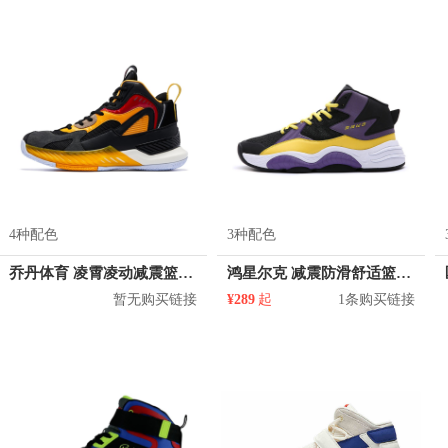
4种配色
3种配色
乔丹体育 凌霄凌动减震篮球鞋 XM4590101
鸿星尔克 减震防滑舒适篮球鞋 11120304412
暂无购买链接
¥289
起
1条购买链接