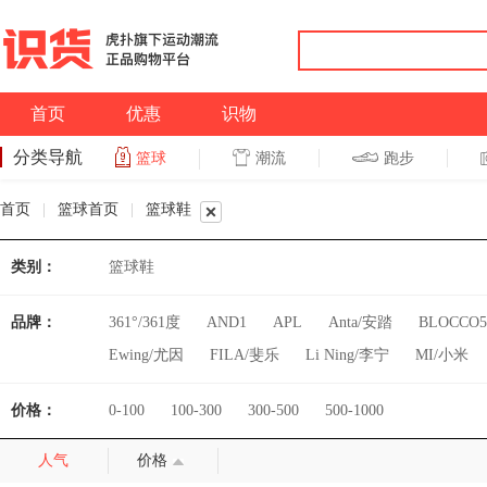
首页
优惠
识物
分类导航
潮流
跑步
篮球
篮球
跑步
首页
|
篮球首页
|
篮球鞋
类别：
篮球鞋
品牌：
361°/361度
AND1
APL
Anta/安踏
BLOCCO5
Ewing/尤因
FILA/斐乐
Li Ning/李宁
MI/小米
Voit/沃特
Warrior/回力
Xtep/特步
erke/鸿星尔克
价格：
0-100
100-300
300-500
500-1000
人气
价格