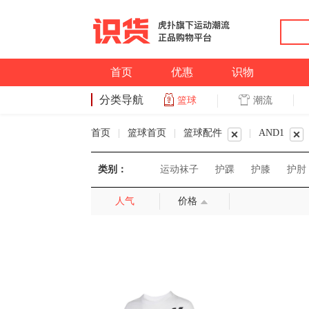
首页
优惠
识物
分类导航
潮流
篮球
篮球
首页
|
篮球首页
|
篮球配件
|
AND1
类别：
运动袜子
护踝
护膝
护肘
人气
价格