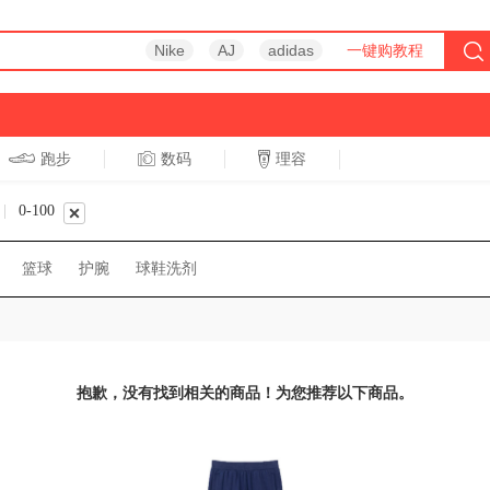
Nike
AJ
adidas
一键购教程
跑步
数码
理容
跑步
休闲
|
0-100
篮球
护腕
球鞋洗剂
抱歉，没有找到相关的商品！为您推荐以下商品。