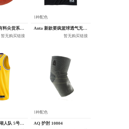
1种配色
PROSELECT 有料尖货系列 7号PU篮球
Anta 新款要疯篮球透气无袖T恤 152131203
暂无购买链接
暂无购买链接
1种配色
Nike 霍顿塔克 湖人队 5号球衣
AQ 护肘 10804