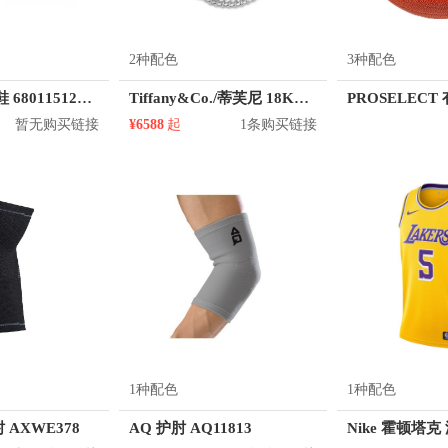
2种配色
3种配色
特步 篮球 童鞋 680115124136
Tiffany&Co./蒂芙尼 18K金玫瑰金镶嵌钻石手链
暂无购买链接
¥6588
起
1条购买链接
1种配色
1种配色
 AXWE378
AQ 护肘 AQ11813