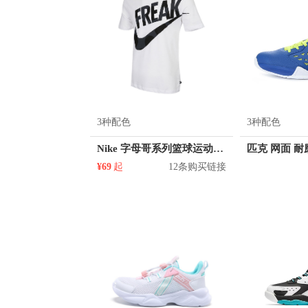
3种配色
3种配色
Nike 字母哥系列篮球运动恤衫圆领上衣短袖快干透气T恤 DJ1565
¥69
起
12条购买链接