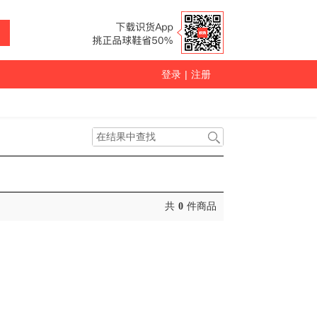
登录
|
注册
共
0
件商品