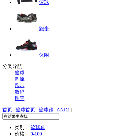
篮球
跑步
休闲
分类导航
篮球
潮流
跑步
数码
理容
首页
|
篮球首页
|
篮球鞋
|
AND1
|
类别：
篮球鞋
价格：
0-100