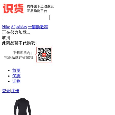
Nike
AJ
adidas
一键购教程
正在努力加载...
取消
此商品暂不代购哦~
首页
优惠
识物
登录
|
注册